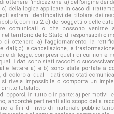
di ottenere l'indicazione: a) dell'origine dei da
c) della logica applicata in caso di trattame
egli estremi identificativi del titolare, dei r
icolo 5, comma 2; e) dei soggetti o delle categ
ere comunicati o che possono venirne a
el territorio dello Stato, di responsabili o in
to di ottenere: a) l'aggiornamento, la retti
dei dati; b) la cancellazione, la trasformazio
azione di legge, compresi quelli di cui non è 
 quali i dati sono stati raccolti o successivam
 alle lettere a) e b) sono state portate a
, di coloro ai quali i dati sono stati comunica
 si rivela impossibile o comporta un impi
diritto tutelato.
 di opporsi, in tutto o in parte: a) per motivi 
no, ancorché pertinenti allo scopo della racco
no a fini di invio di materiale pubblicitario